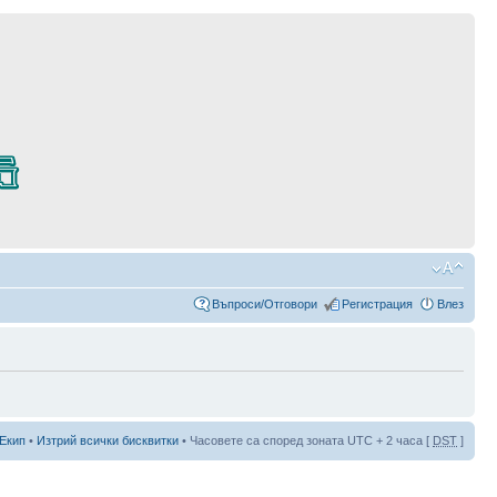
Въпроси/Отговори
Регистрация
Влез
Екип
•
Изтрий всички бисквитки
• Часовете са според зоната UTC + 2 часа [
DST
]