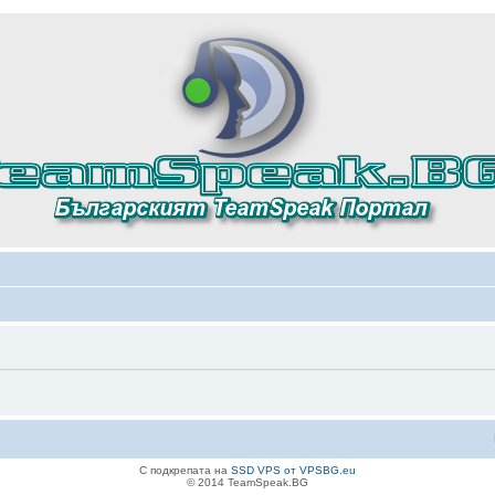
С подкрепата на
SSD VPS от VPSBG.eu
© 2014 TeamSpeak.BG