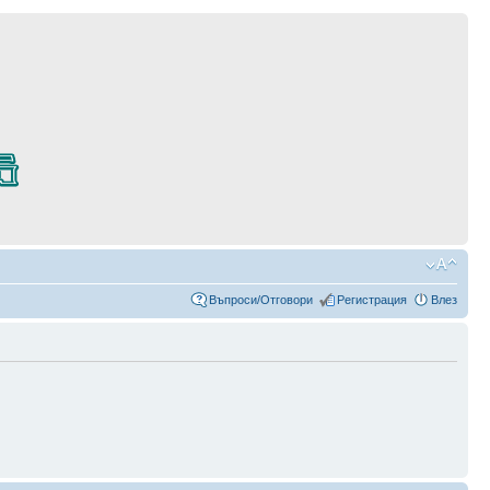
Въпроси/Отговори
Регистрация
Влез