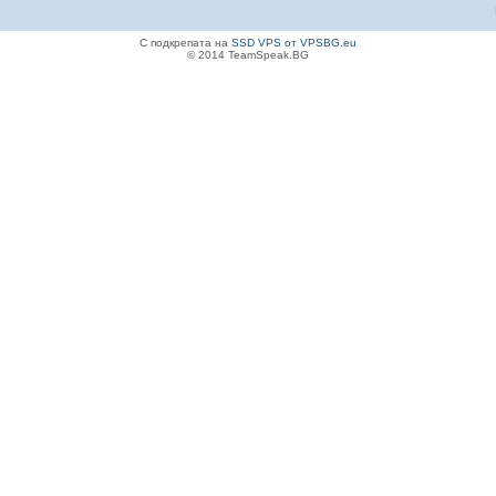
С подкрепата на
SSD VPS от VPSBG.eu
© 2014 TeamSpeak.BG