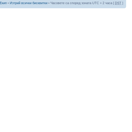
Екип
•
Изтрий всички бисквитки
• Часовете са според зоната UTC + 2 часа [
DST
]