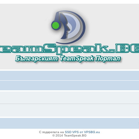
С подкрепата на
SSD VPS от VPSBG.eu
© 2014 TeamSpeak.BG