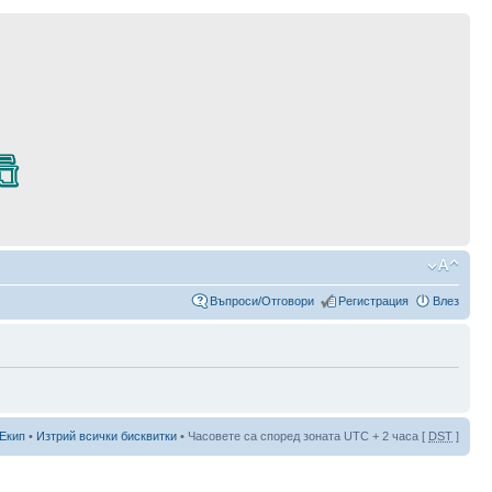
Въпроси/Отговори
Регистрация
Влез
Екип
•
Изтрий всички бисквитки
• Часовете са според зоната UTC + 2 часа [
DST
]