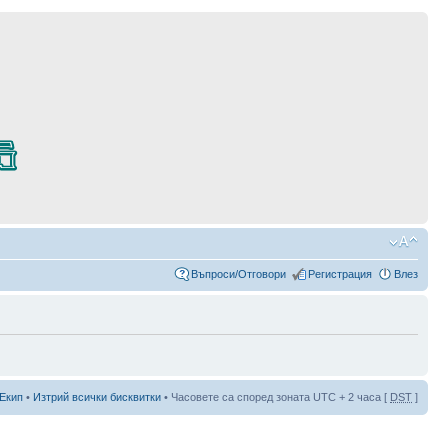
Въпроси/Отговори
Регистрация
Влез
Екип
•
Изтрий всички бисквитки
• Часовете са според зоната UTC + 2 часа [
DST
]