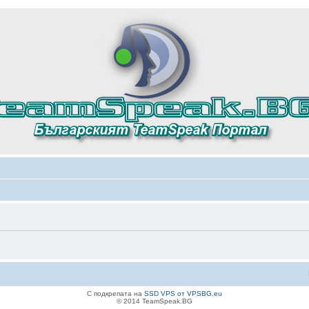
С подкрепата на
SSD VPS от VPSBG.eu
© 2014 TeamSpeak.BG