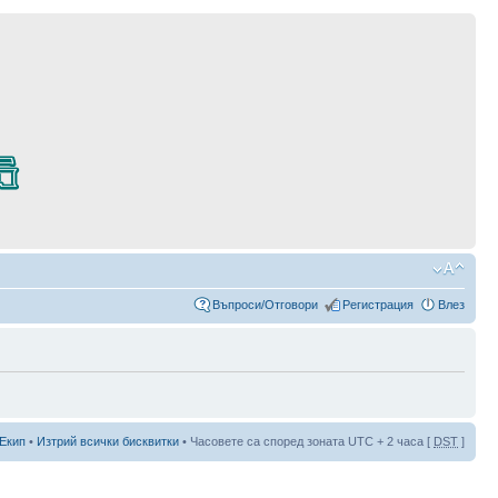
Въпроси/Отговори
Регистрация
Влез
Екип
•
Изтрий всички бисквитки
• Часовете са според зоната UTC + 2 часа [
DST
]