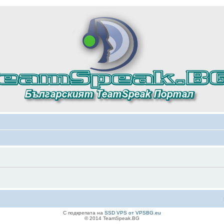
С подкрепата на
SSD VPS от VPSBG.eu
© 2014 TeamSpeak.BG