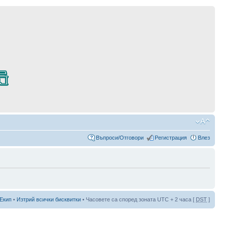
Въпроси/Отговори
Регистрация
Влез
Екип
•
Изтрий всички бисквитки
• Часовете са според зоната UTC + 2 часа [
DST
]