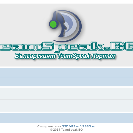
С подкрепата на
SSD VPS от VPSBG.eu
© 2014 TeamSpeak.BG