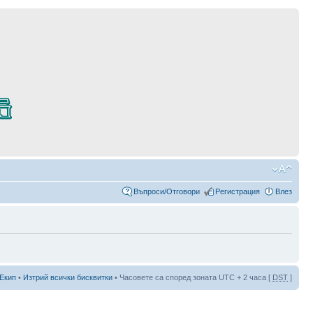
Въпроси/Отговори
Регистрация
Влез
Екип
•
Изтрий всички бисквитки
• Часовете са според зоната UTC + 2 часа [
DST
]