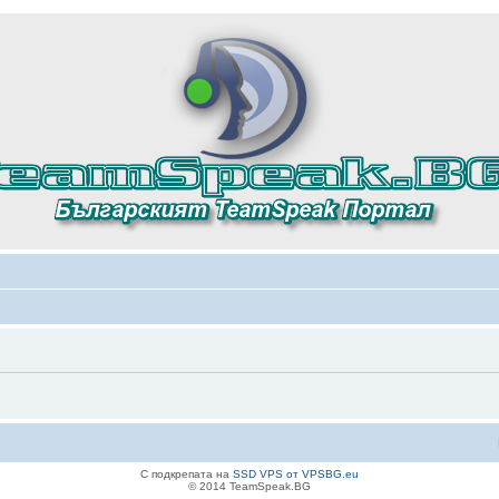
С подкрепата на
SSD VPS от VPSBG.eu
© 2014 TeamSpeak.BG