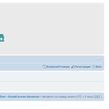
Въпроси/Отговори
Регистрация
Влез
Екип
•
Изтрий всички бисквитки
• Часовете са според зоната UTC + 2 часа [
DST
]