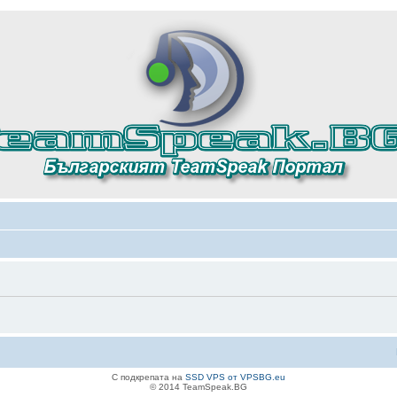
С подкрепата на
SSD VPS от VPSBG.eu
© 2014 TeamSpeak.BG