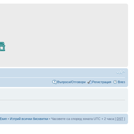
Въпроси/Отговори
Регистрация
Влез
Екип
•
Изтрий всички бисквитки
• Часовете са според зоната UTC + 2 часа [
DST
]