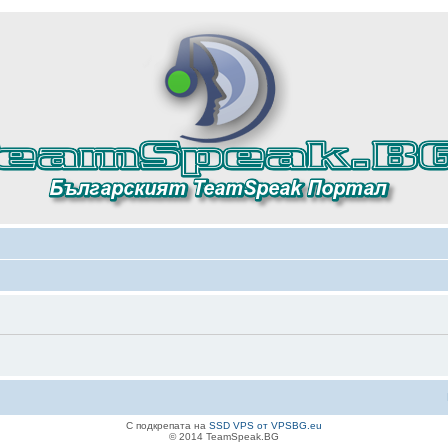
С подкрепата на
SSD VPS от VPSBG.eu
© 2014 TeamSpeak.BG