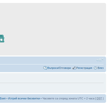
Въпроси/Отговори
Регистрация
Влез
Екип
•
Изтрий всички бисквитки
• Часовете са според зоната UTC + 2 часа [
DST
]