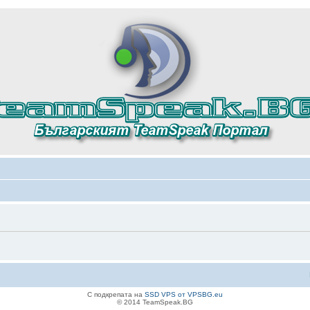
С подкрепата на
SSD VPS от VPSBG.eu
© 2014 TeamSpeak.BG