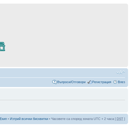
Въпроси/Отговори
Регистрация
Влез
Екип
•
Изтрий всички бисквитки
• Часовете са според зоната UTC + 2 часа [
DST
]