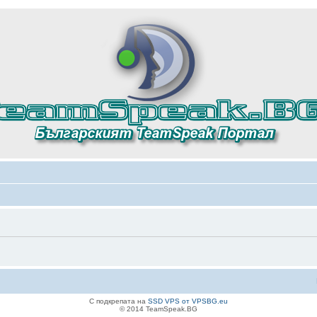
С подкрепата на
SSD VPS от VPSBG.eu
© 2014 TeamSpeak.BG