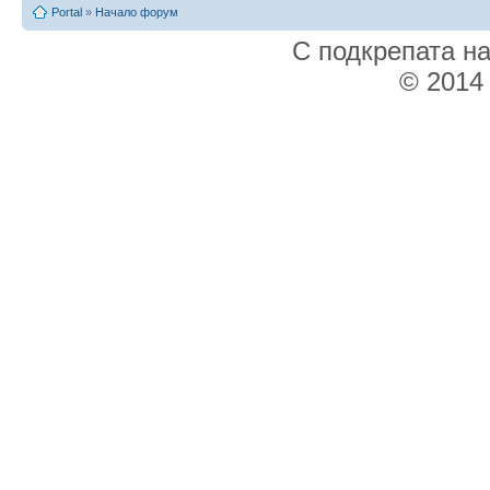
Portal
»
Начало форум
С подкрепата н
© 2014