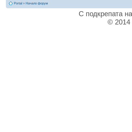
Portal
»
Начало форум
С подкрепата н
© 2014