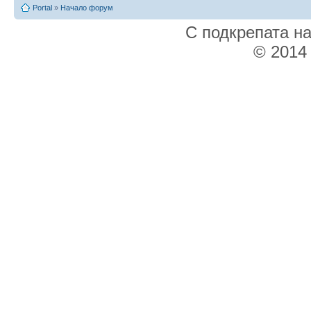
Portal
»
Начало форум
С подкрепата н
© 2014