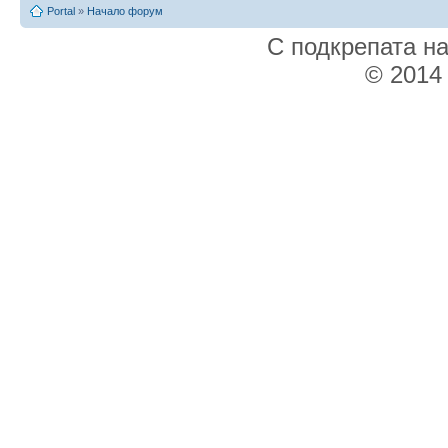
Portal
»
Начало форум
С подкрепата н
© 2014