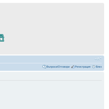
Въпроси/Отговори
Регистрация
Влез