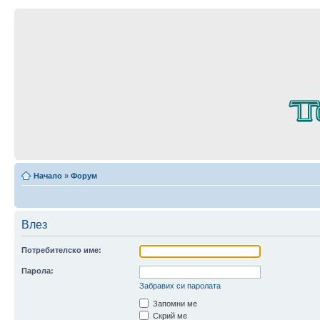
Начало
»
Форум
Влез
Потребителско име:
Парола:
Забравих си паролата
Запомни ме
Скрий ме