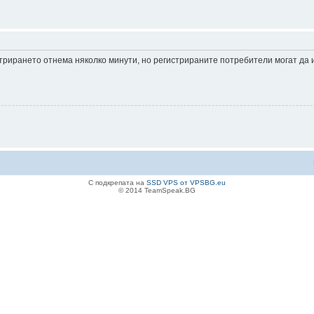
истрирането отнема няколко минути, но регистрираните потребители могат да
С подкрепата на
SSD VPS от VPSBG.eu
© 2014 TeamSpeak.BG