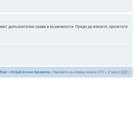
 имат допълнителни права и възможности. Преди да влезете, прочетете
Екип
•
Изтрий всички бисквитки
• Часовете са според зоната UTC + 2 часа [
DST
]