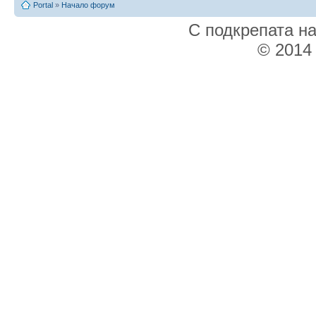
Portal
»
Начало форум
С подкрепата н
© 2014