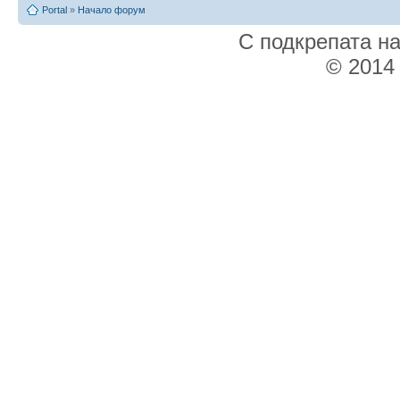
Portal
»
Начало форум
С подкрепата н
© 2014