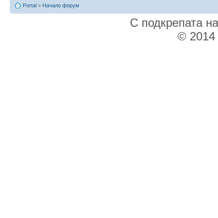
Portal
»
Начало форум
С подкрепата н
© 2014