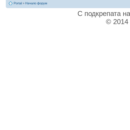
Portal
»
Начало форум
С подкрепата н
© 2014