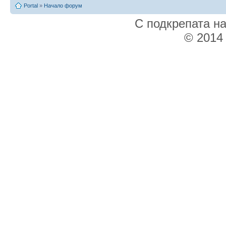
Portal
»
Начало форум
С подкрепата н
© 2014