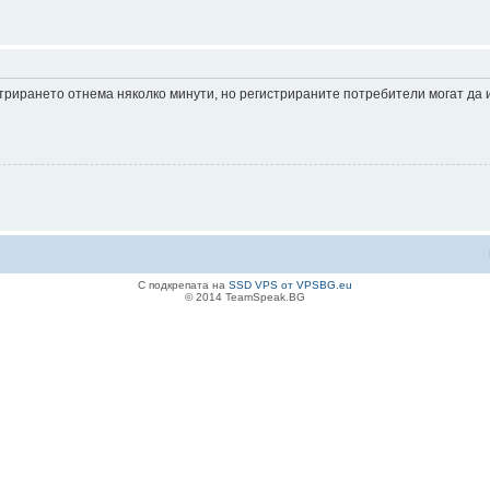
истрирането отнема няколко минути, но регистрираните потребители могат да
С подкрепата на
SSD VPS от VPSBG.eu
© 2014 TeamSpeak.BG