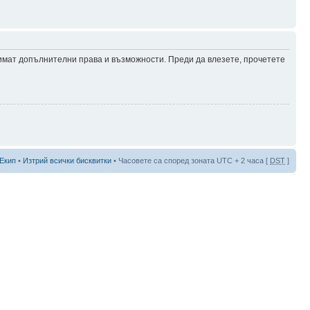
 имат допълнителни права и възможности. Преди да влезете, прочетете
Екип
•
Изтрий всички бисквитки
• Часовете са според зоната UTC + 2 часа [
DST
]