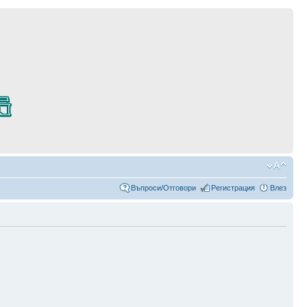
Въпроси/Отговори
Регистрация
Влез