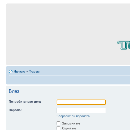
Начало
»
Форум
Влез
Потребителско име:
Парола:
Забравих си паролата
Запомни ме
Скрий ме