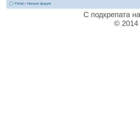
Portal
»
Начало форум
С подкрепата н
© 2014