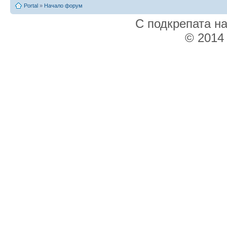
Portal
»
Начало форум
С подкрепата н
© 2014