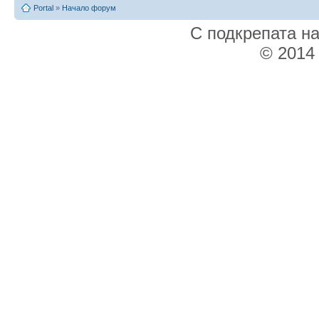
Portal
»
Начало форум
С подкрепата н
© 2014