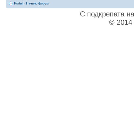
Portal
»
Начало форум
С подкрепата н
© 2014