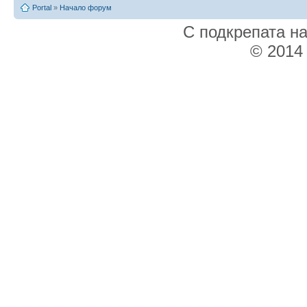
Portal
»
Начало форум
С подкрепата н
© 2014