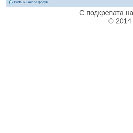
Portal
»
Начало форум
С подкрепата н
© 2014