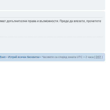
 имат допълнителни права и възможности. Преди да влезете, прочетете
Екип
•
Изтрий всички бисквитки
• Часовете са според зоната UTC + 2 часа [
DST
]