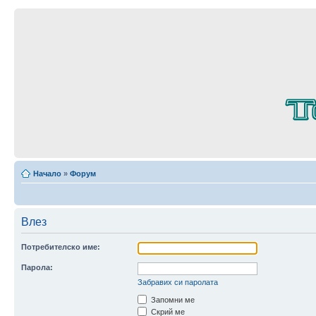
Начало
»
Форум
Влез
Потребителско име:
Парола:
Забравих си паролата
Запомни ме
Скрий ме