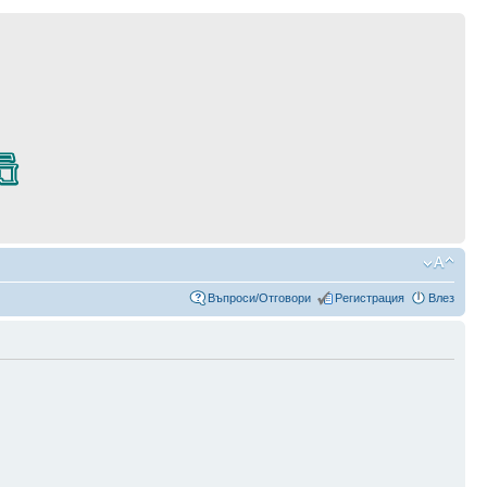
Въпроси/Отговори
Регистрация
Влез