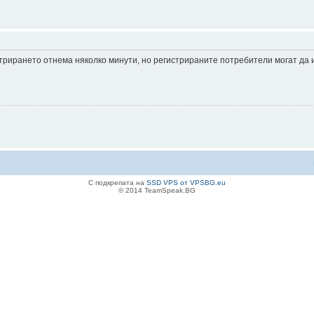
истрирането отнема няколко минути, но регистрираните потребители могат да
С подкрепата на
SSD VPS от VPSBG.eu
© 2014 TeamSpeak.BG