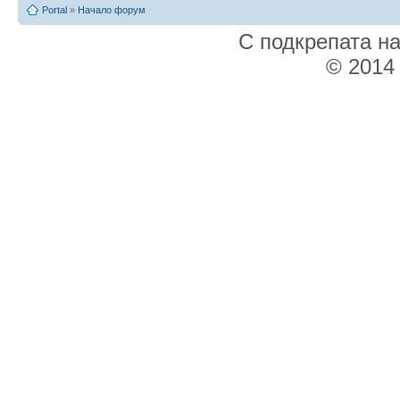
Portal
»
Начало форум
С подкрепата н
© 2014