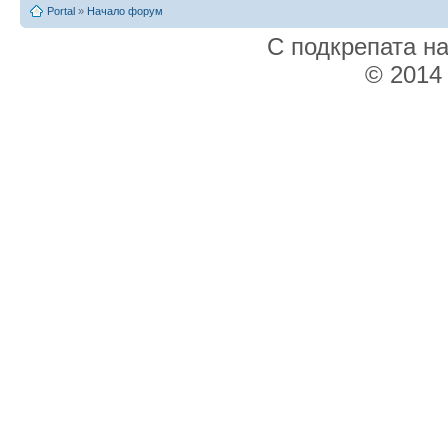
Portal
»
Начало форум
С подкрепата н
© 2014