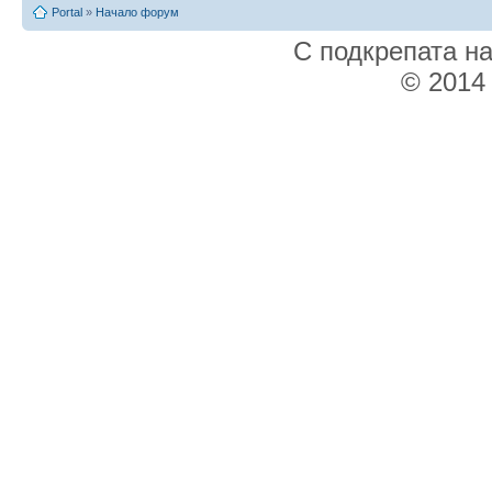
Portal
»
Начало форум
С подкрепата н
© 2014