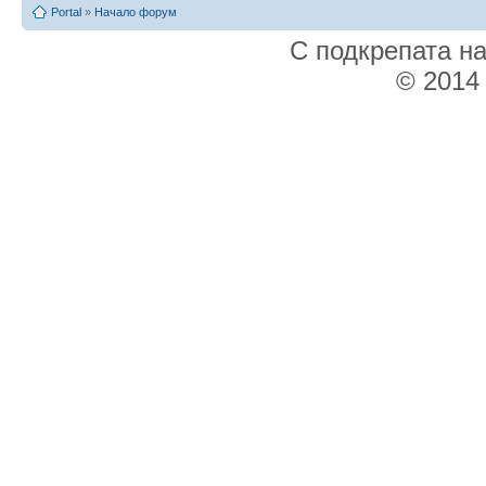
Portal
»
Начало форум
С подкрепата н
© 2014