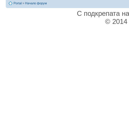
Portal
»
Начало форум
С подкрепата н
© 2014