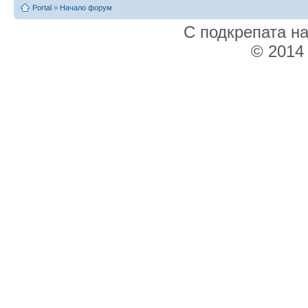
Portal
»
Начало форум
С подкрепата н
© 2014