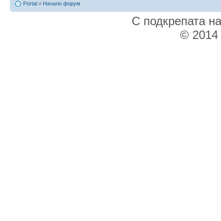
Portal
»
Начало форум
С подкрепата н
© 2014