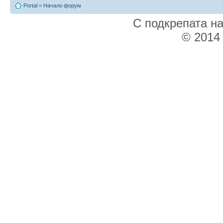
Portal
»
Начало форум
С подкрепата н
© 2014