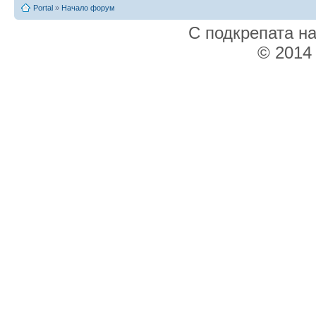
Portal
»
Начало форум
С подкрепата н
© 2014