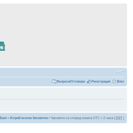
Въпроси/Отговори
Регистрация
Влез
Екип
•
Изтрий всички бисквитки
• Часовете са според зоната UTC + 2 часа [
DST
]