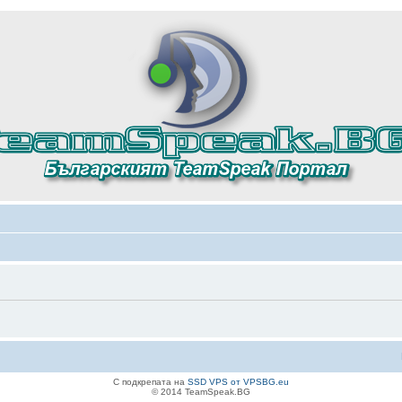
С подкрепата на
SSD VPS от VPSBG.eu
© 2014 TeamSpeak.BG