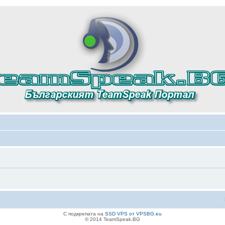
С подкрепата на
SSD VPS от VPSBG.eu
© 2014 TeamSpeak.BG