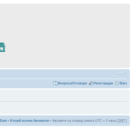
Въпроси/Отговори
Регистрация
Влез
Екип
•
Изтрий всички бисквитки
• Часовете са според зоната UTC + 2 часа [
DST
]