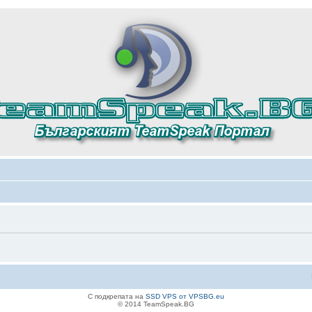
С подкрепата на
SSD VPS от VPSBG.eu
© 2014 TeamSpeak.BG