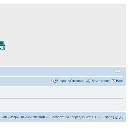
Въпроси/Отговори
Регистрация
Влез
Екип
•
Изтрий всички бисквитки
• Часовете са според зоната UTC + 2 часа [
DST
]