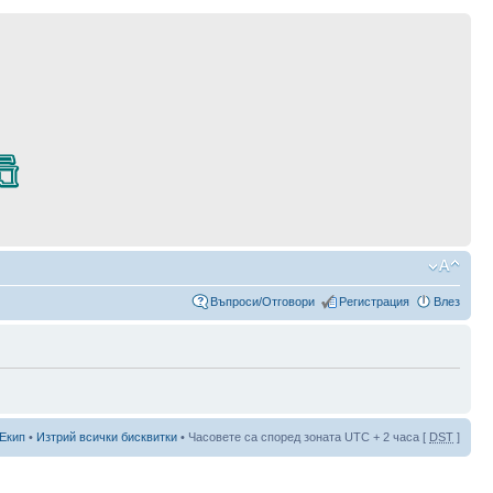
Въпроси/Отговори
Регистрация
Влез
Екип
•
Изтрий всички бисквитки
• Часовете са според зоната UTC + 2 часа [
DST
]