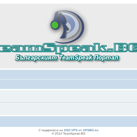
С подкрепата на
SSD VPS от VPSBG.eu
© 2014 TeamSpeak.BG