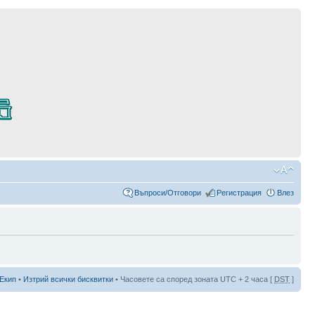
Въпроси/Отговори
Регистрация
Влез
Екип
•
Изтрий всички бисквитки
• Часовете са според зоната UTC + 2 часа [
DST
]