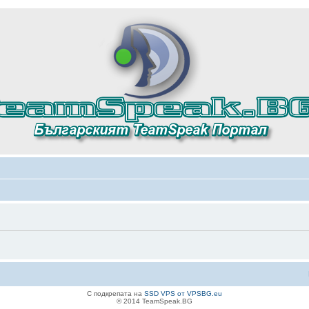
С подкрепата на
SSD VPS от VPSBG.eu
© 2014 TeamSpeak.BG