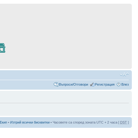
Въпроси/Отговори
Регистрация
Влез
Екип
•
Изтрий всички бисквитки
• Часовете са според зоната UTC + 2 часа [
DST
]