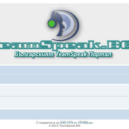
С подкрепата на
SSD VPS от VPSBG.eu
© 2014 TeamSpeak.BG