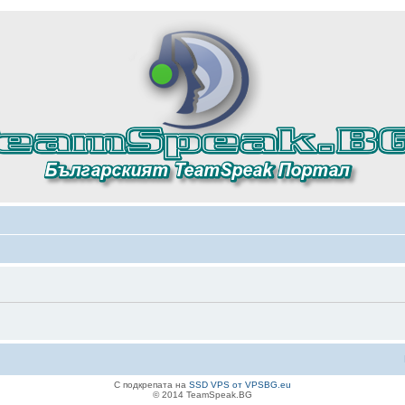
С подкрепата на
SSD VPS от VPSBG.eu
© 2014 TeamSpeak.BG