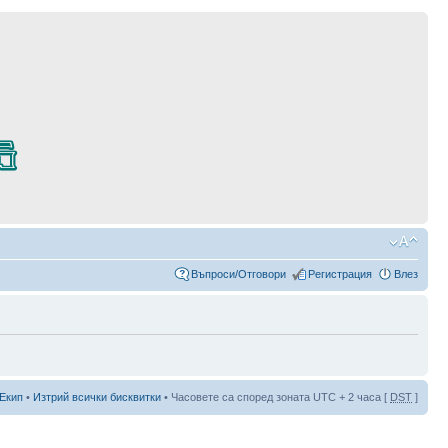
Въпроси/Отговори
Регистрация
Влез
Екип
•
Изтрий всички бисквитки
• Часовете са според зоната UTC + 2 часа [
DST
]