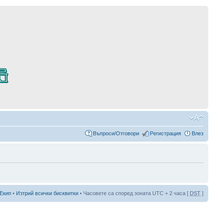
Въпроси/Отговори
Регистрация
Влез
Екип
•
Изтрий всички бисквитки
• Часовете са според зоната UTC + 2 часа [
DST
]