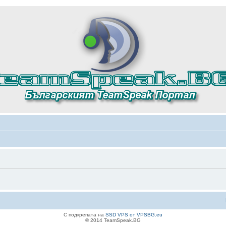
С подкрепата на
SSD VPS от VPSBG.eu
© 2014 TeamSpeak.BG