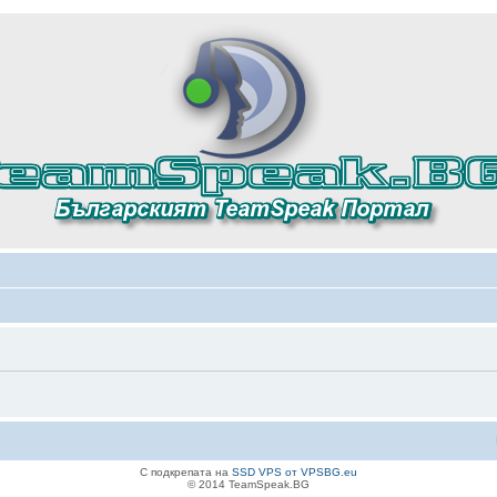
С подкрепата на
SSD VPS от VPSBG.eu
© 2014 TeamSpeak.BG