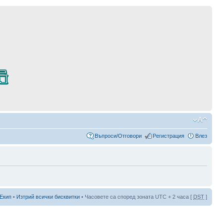
Въпроси/Отговори
Регистрация
Влез
Екип
•
Изтрий всички бисквитки
• Часовете са според зоната UTC + 2 часа [
DST
]