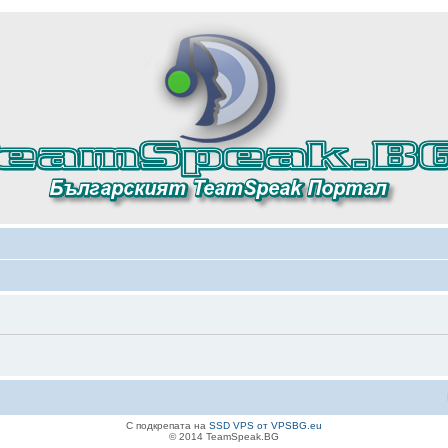
С подкрепата на
SSD VPS от VPSBG.eu
© 2014 TeamSpeak.BG