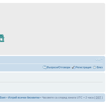
Въпроси/Отговори
Регистрация
Влез
Екип
•
Изтрий всички бисквитки
• Часовете са според зоната UTC + 2 часа [
DST
]