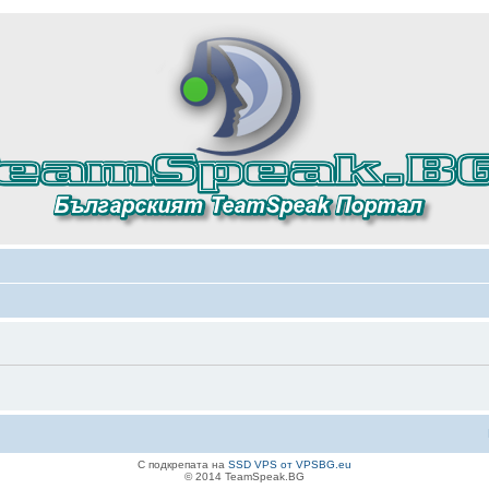
С подкрепата на
SSD VPS от VPSBG.eu
© 2014 TeamSpeak.BG