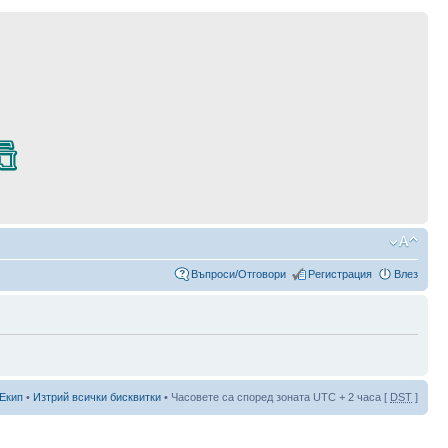
Въпроси/Отговори
Регистрация
Влез
Екип
•
Изтрий всички бисквитки
• Часовете са според зоната UTC + 2 часа [
DST
]