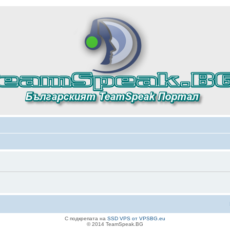
С подкрепата на
SSD VPS от VPSBG.eu
© 2014 TeamSpeak.BG