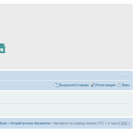
Въпроси/Отговори
Регистрация
Влез
Екип
•
Изтрий всички бисквитки
• Часовете са според зоната UTC + 2 часа [
DST
]